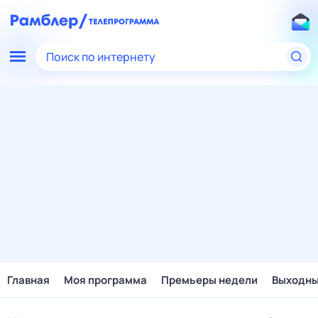
Поиск по интернету
Главная
Моя программа
Премьеры недели
Выходн