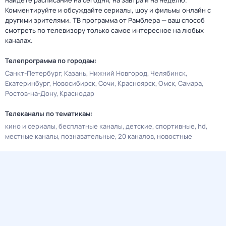
найдете расписание на сегодня, на завтра и на неделю.
Комментируйте и обсуждайте сериалы, шоу и фильмы онлайн с
другими зрителями. ТВ программа от Рамблера — ваш способ
смотреть по телевизору только самое интересное на любых
каналах.
Телепрограмма по городам:
Санкт-Петербург
Казань
Нижний Новгород
Челябинск
Екатеринбург
Новосибирск
Сочи
Красноярск
Омск
Самара
Ростов-на-Дону
Краснодар
Телеканалы по тематикам:
кино и сериалы
бесплатные каналы
детские
спортивные
hd
местные каналы
познавательные
20 каналов
новостные