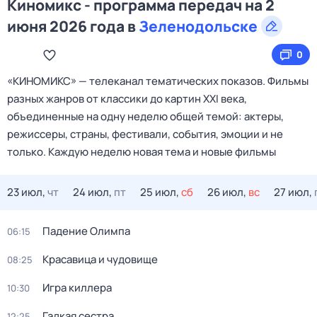
Киномикс - программа передач на 2
июня 2026 года в
Зеленодольске
0
«КИНОМИКС» — телеканал тематических показов. Фильмы
разных жанров от классики до картин XXI века,
объединенные на одну неделю общей темой: актеры,
режиссеры, страны, фестивали, события, эмоции и не
только. Каждую неделю новая тема и новые фильмы
23 июл,
чт
24 июл,
пт
25 июл,
сб
26 июл,
вс
27 июл,
Падение Олимпа
06:15
Красавица и чудовище
08:25
Игра киллера
10:30
Гадкая сестра
12:25