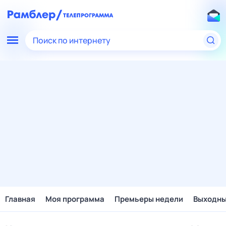
Поиск по интернету
Главная
Моя программа
Премьеры недели
Выходн