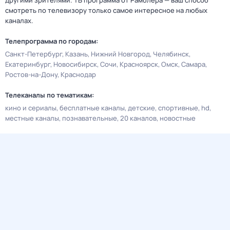
другими зрителями. ТВ программа от Рамблера — ваш способ
смотреть по телевизору только самое интересное на любых
каналах.
Телепрограмма по городам:
Санкт-Петербург
Казань
Нижний Новгород
Челябинск
Екатеринбург
Новосибирск
Сочи
Красноярск
Омск
Самара
Ростов-на-Дону
Краснодар
Телеканалы по тематикам:
кино и сериалы
бесплатные каналы
детские
спортивные
hd
местные каналы
познавательные
20 каналов
новостные