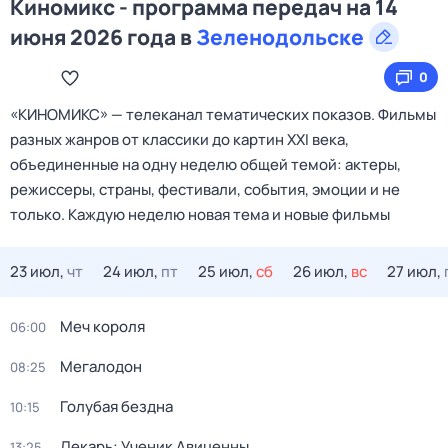
Киномикс - программа передач на 14
июня 2026 года в
Зеленодольске
0
«КИНОМИКС» — телеканал тематических показов. Фильмы
разных жанров от классики до картин XXI века,
объединенные на одну неделю общей темой: актеры,
режиссеры, страны, фестивали, события, эмоции и не
только. Каждую неделю новая тема и новые фильмы
23 июл,
чт
24 июл,
пт
25 июл,
сб
26 июл,
вс
27 июл,
Меч короля
06:00
Мегалодон
08:25
Голубая бездна
10:15
Лекарь: Ученик Авиценны
13:25