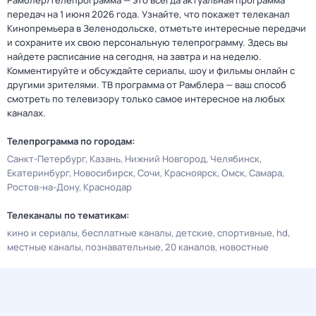
Рамблер/телепрограмма — это всегда актуальная программа
передач на 1 июня 2026 года. Узнайте, что покажет телеканал
Кинопремьера в Зеленодольске, отметьте интересные передачи
и сохраните их свою персональную телепрограмму. Здесь вы
найдете расписание на сегодня, на завтра и на неделю.
Комментируйте и обсуждайте сериалы, шоу и фильмы онлайн с
другими зрителями. ТВ программа от Рамблера — ваш способ
смотреть по телевизору только самое интересное на любых
каналах.
Телепрограмма по городам:
Санкт-Петербург
Казань
Нижний Новгород
Челябинск
Екатеринбург
Новосибирск
Сочи
Красноярск
Омск
Самара
Ростов-на-Дону
Краснодар
Телеканалы по тематикам:
кино и сериалы
бесплатные каналы
детские
спортивные
hd
местные каналы
познавательные
20 каналов
новостные