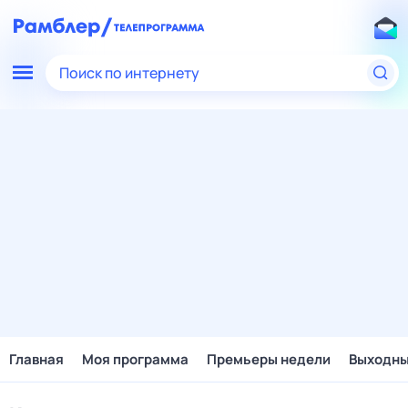
Поиск по интернету
Главная
Моя программа
Премьеры недели
Выходн