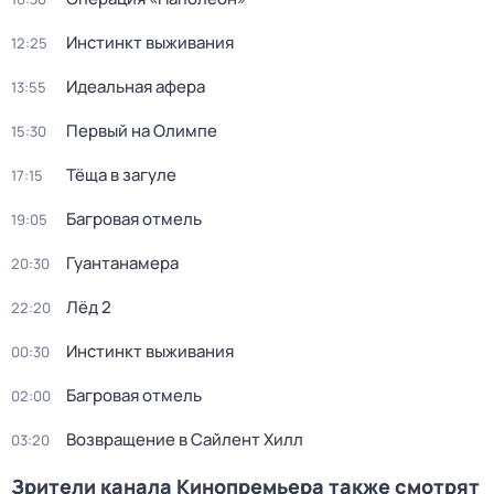
Инстинкт выживания
12:25
Идеальная афера
13:55
Первый на Олимпе
15:30
Тёща в загуле
17:15
Багровая отмель
19:05
Гуантанамера
20:30
Лёд 2
22:20
Инстинкт выживания
00:30
Багровая отмель
02:00
Возвращение в Сайлент Хилл
03:20
Зрители канала Кинопремьера также смотрят