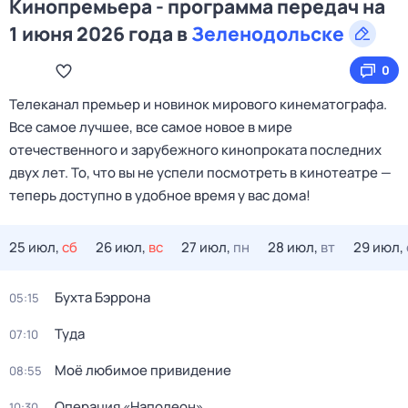
Кинопремьера - программа передач на
1 июня 2026 года в
Зеленодольске
0
Телеканал премьер и новинок мирового кинематографа.
Все самое лучшее, все самое новое в мире
отечественного и зарубежного кинопроката последних
двух лет. То, что вы не успели посмотреть в кинотеатре —
теперь доступно в удобное время у вас дома!
25 июл,
сб
26 июл,
вс
27 июл,
пн
28 июл,
вт
29 июл,
Бухта Бэррона
05:15
Туда
07:10
Моё любимое привидение
08:55
Операция «Наполеон»
10:30