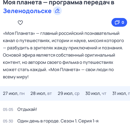
Моя планета — программа передач в
Зеленодольске
0
«Моя Планета» — главный российский познавательный
канал о путешествиях, истории и науке, миссия которого
— разбудить в зрителях жажду приключений и познания.
Основой эфира является собственный оригинальный
контент, но автором своего фильма о путешествиях
может стать каждый. «Моя Планета» — свои люди по
всему миру!
27 июл,
пн
28 июл,
вт
29 июл,
ср
30 июл,
чт
31 июл,
Отдыхай!
05:05
Один день в городе
. Сезон 1
. Серия 1-я
05:30