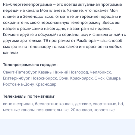
Рамблер/телепрограмма — это всегда актуальная программа
передач на канале Моя планета. Узнайте, что покажет Моя
планета в Зеленодольске, отметьте интересные передачи и
сохраните их свою персональную телепрограмму. Здесь вы
найдете расписание на сегодня, на завтра и на неделю.
Комментируйте и обсуждайте сериалы, шоу и фильмы онлайн с
другими зрителями. ТВ программа от Рамблера — ваш способ
смотреть по телевизору только самое интересное на любых
каналах.
Телепрограмма по городам:
Санкт-Петербург
Казань
Нижний Новгород
Челябинск
Екатеринбург
Новосибирск
Сочи
Красноярск
Омск
Самара
Ростов-на-Дону
Краснодар
Телеканалы по тематикам:
кино и сериалы
бесплатные каналы
детские
спортивные
hd
местные каналы
познавательные
20 каналов
новостные