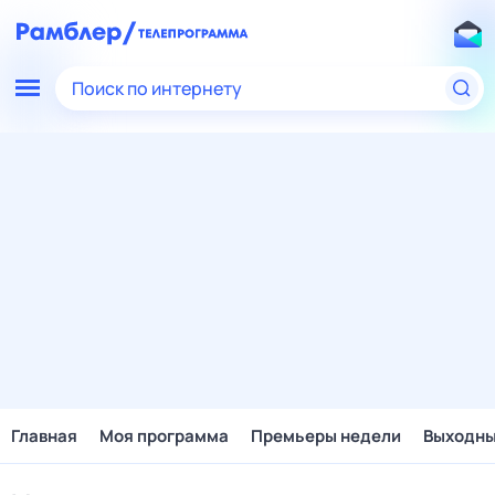
Поиск по интернету
Главная
Моя программа
Премьеры недели
Выходн