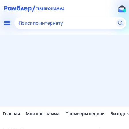
Поиск по интернету
Главная
Моя программа
Премьеры недели
Выходн