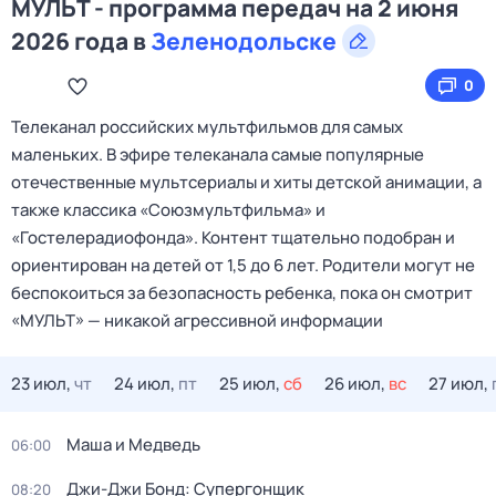
МУЛЬТ - программа передач на 2 июня
2026 года в
Зеленодольске
0
Телеканал российских мультфильмов для самых
маленьких. В эфире телеканала самые популярные
отечественные мультсериалы и хиты детской анимации, а
также классика «Союзмультфильма» и
«Гостелерадиофонда». Контент тщательно подобран и
ориентирован на детей от 1,5 до 6 лет. Родители могут не
беспокоиться за безопасность ребенка, пока он смотрит
«МУЛЬТ» — никакой агрессивной информации
23 июл,
чт
24 июл,
пт
25 июл,
сб
26 июл,
вс
27 июл,
Маша и Медведь
06:00
Джи-Джи Бонд: Супергонщик
08:20