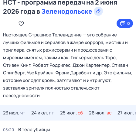
НСТ - программа передач на 2 июня
2026 года в
Зеленодольске
0
Настоящее Страшное Телевидение — это собрание
лучших фильмов и сериалов в жанре хоррора, мистики и
триллера, снятых режиссерами и продюсерами с
мировым именем, такими как: Гильермо дель Торо,
Стивен Кинг, Роберт Родригес, Джон Карпентер, Стивен
Спилберг, Уэс Крэйвен, Фрэнк Дарабонт и др. Это фильмы,
которые холодят кровь, затягивают и интригуют,
заставляя зрителя полностью отвлечься от
повседневности
23 июл,
чт
24 июл,
пт
25 июл,
сб
26 июл,
вс
27 июл,
В теле убийцы
05:20