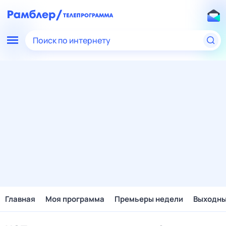
Поиск по интернету
Главная
Моя программа
Премьеры недели
Выходн