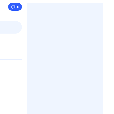
0
2 авг,
вс
3 авг,
пн
4 авг,
вт
5 авг,
ср
Вчера
Сегодня