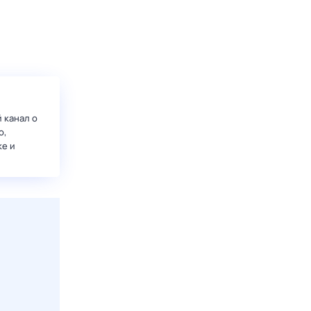
 канал о
о,
ке и