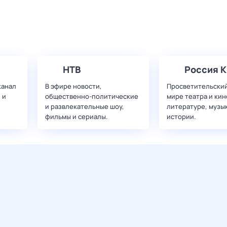
НТВ
Россия К
канал
В эфире новости,
Просветительский
 и
общественно-политические
мире театра и кин
и развлекательные шоу,
литературе, музы
фильмы и сериалы.
истории.