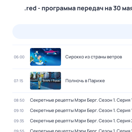
.red - программа передач на 30 ма
24 июл,
пт
25 июл,
сб
26 июл,
вс
27 июл,
пн
Сирокко из страны ветров
06:00
Полночь в Париже
07:15
Секретные рецепты Мэри Берг
. Сезон 1
. Серия 
08:50
Секретные рецепты Мэри Берг
. Сезон 1
. Серия 
09:10
Секретные рецепты Мэри Берг
. Сезон 1
. Серия 
09:35
Секретные рецепты Мэри Берг
. Сезон 1
. Серия 
09:55