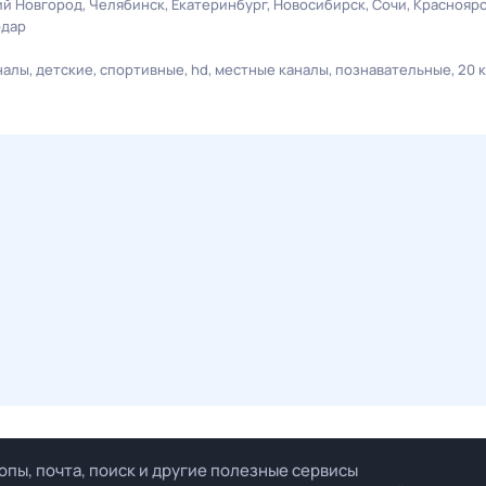
й Новгород
Челябинск
Екатеринбург
Новосибирск
Сочи
Краснояр
одар
налы
детские
спортивные
hd
местные каналы
познавательные
20 
опы, почта, поиск и другие полезные сервисы