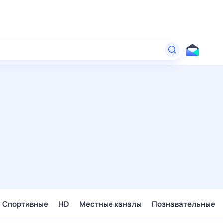
Спортивные
HD
Местные каналы
Познавательные