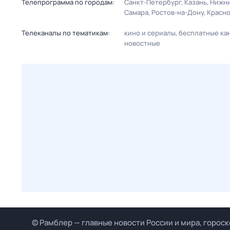
Телепрограмма по городам:
Санкт-Петербург
Казань
Нижни
Самара
Ростов-на-Дону
Красн
Телеканалы по тематикам:
кино и сериалы
бесплатные ка
новостные
© Рамблер — главные новости России и мира, гороск