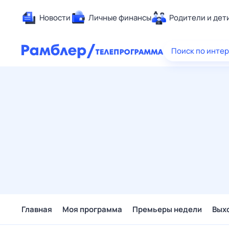
Новости
Личные финансы
Родители и дет
Здоровье
Поиск по инте
Развлечен
Дом и уют
Спорт
Карьера
Авто
Технологи
Жизненные
Сберегаем
Гороскопы
Главная
Моя программа
Премьеры недели
Вых