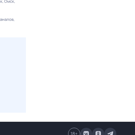
ск
Омск
каналов
18
+