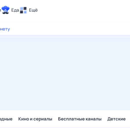
и
Еда
Ещё
Почта
рнету
ия и отдых
Поиск
Погода
ТВ-программа
и и тренды
 ситуации
 вместе
Помощь
одные
Кино и сериалы
Бесплатные каналы
Детские