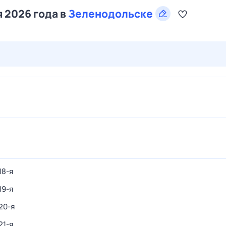
я 2026 года в
Зеленодольске
28 июл,
вт
29 июл,
ср
30 июл,
чт
31 июл,
пт
1 авг,
сб
18-я
19-я
20-я
21-я