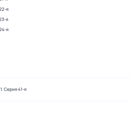
22-я
23-я
24-я
1
. Серия 41-я