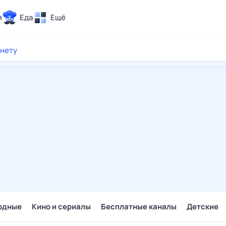
и
Еда
Ещё
Почта
рнету
ия и отдых
Поиск
Погода
ТВ-программа
и и тренды
 ситуации
 вместе
Помощь
одные
Кино и сериалы
Бесплатные каналы
Детские