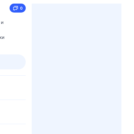
0
 и
ки
2 авг,
вс
3 авг,
пн
4 авг,
вт
5 авг,
ср
Вчера
Сегодня