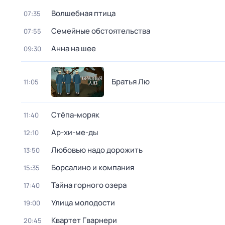
Волшебная птица
07:35
Семейные обстоятельства
07:55
Анна на шее
09:30
Братья Лю
11:05
Стёпа-моряк
11:40
Ар-хи-ме-ды
12:10
Любовью надо дорожить
13:50
Борсалино и компания
15:35
Тайна горного озера
17:40
Улица молодости
19:00
Квартет Гварнери
20:45