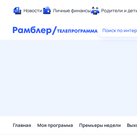
Новости
Личные финансы
Родители и дет
Здоровье
Поиск по инте
Развлечен
Дом и уют
Спорт
Карьера
Авто
Технологи
Жизненные
Сберегаем
Гороскопы
Главная
Моя программа
Премьеры недели
Вых