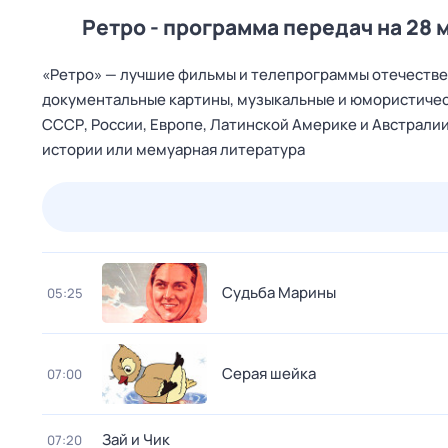
Ретро - программа передач на 28 
«Ретро» — лучшие фильмы и телепрограммы отечествен
документальные картины, музыкальные и юмористичес
СССР, России, Европе, Латинской Америке и Австралии
истории или мемуарная литература
24 июл,
пт
25 июл,
сб
26 июл,
вс
27 июл,
пн
Судьба Марины
05:25
Серая шейка
07:00
Зай и Чик
07:20