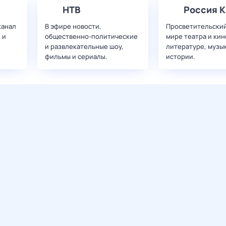
НТВ
Россия К
канал
В эфире новости,
Просветительский
 и
общественно-политические
мире театра и кин
и развлекательные шоу,
литературе, музы
фильмы и сериалы.
истории.