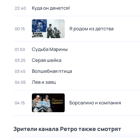
Куда он денется!
22:40
Я родом из детства
00:15
Судьба Марины
01:50
Серая шейка
03:25
Волшебная птица
03:45
Лев и заяц
04:05
Борсалино и компания
04:15
Зрители канала Ретро также смотрят