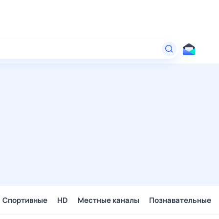
Спортивные
HD
Местные каналы
Познавательные