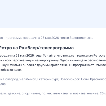
ро - программа передач на 28 мая 2026 года в Зеленодольске
 Ретро на Рамблер/телепрограмма
редач на 28 мая 2026 года. Узнайте, что покажет телеканал Ретро в
х свою персональную телепрограмму. Здесь вы найдете расписание 
 шоу и фильмы онлайн с другими зрителями. ТВ программа от Рамбле
любых каналах.
й Новгород
Челябинск
Екатеринбург
Новосибирск
Сочи
Краснояр
одар
налы
детские
спортивные
hd
местные каналы
познавательные
20 