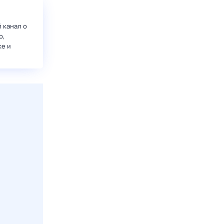
 канал о
о,
ке и