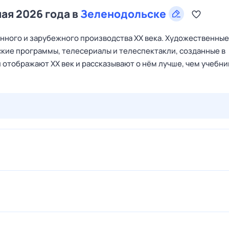
мая 2026 года в
Зеленодольске
ного и зарубежного производства XX века. Художественные
кие программы, телесериалы и телеспектакли, созданные в
 отображают XX век и рассказывают о нём лучше, чем учебни
28 июл,
вт
29 июл,
ср
30 июл,
чт
31 июл,
пт
1 авг,
сб