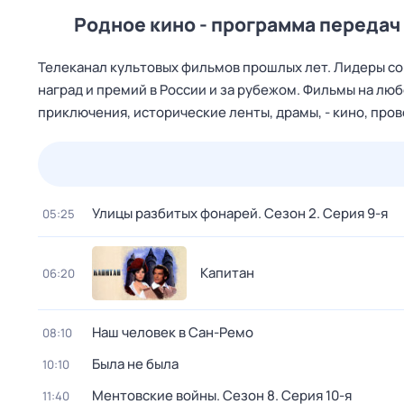
Родное кино - программа передач 
Телеканал культовых фильмов прошлых лет. Лидеры со
наград и премий в России и за рубежом. Фильмы на лю
приключения, исторические ленты, драмы, - кино, пр
24 июл,
пт
25 июл,
сб
26 июл,
вс
27 июл,
пн
Улицы разбитых фонарей
. Сезон 2
. Серия 9-я
05:25
Капитан
06:20
Наш человек в Сан-Ремо
08:10
Была не была
10:10
Ментовские войны
. Сезон 8
. Серия 10-я
11:40