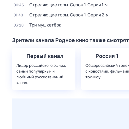
Стреляющие горы
. Сезон 1
. Серия 1-я
00:45
Стреляющие горы
. Сезон 1
. Серия 2-я
01:40
Три мушкетёра
03:20
Зрители канала Родное кино также смотрят
Первый канал
Россия 1
Лидер российского эфира,
Общероссийский теле
самый популярный и
с новостями, фильмами
любимый русскоязычный
ток-шоу.
канал.