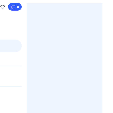
0
2 авг,
вс
3 авг,
пн
4 авг,
вт
5 авг,
ср
Вчера
Сегодня