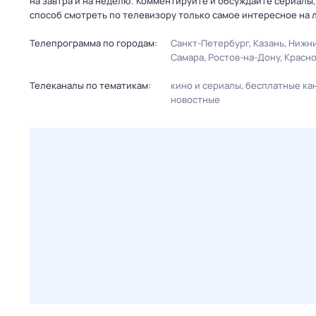
на завтра и на неделю. Комментируйте и обсуждайте сериалы,
способ смотреть по телевизору только самое интересное на 
Телепрограмма по городам:
Санкт-Петербург
Казань
Нижни
Самара
Ростов-на-Дону
Красн
Телеканалы по тематикам:
кино и сериалы
бесплатные ка
новостные