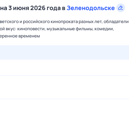
на 3 июня 2026 года в
Зеленодольске
ветского и российского кинопроката разных лет, обладатели
бой вкус: киноповести, музыкальные фильмы, комедии,
оверенное временем
28 июл,
вт
29 июл,
ср
30 июл,
чт
31 июл,
пт
1 авг,
сб