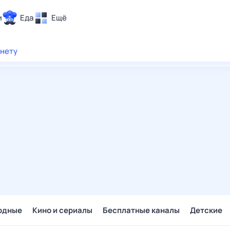
и
Еда
Ещё
Почта
рнету
ия и отдых
Поиск
Погода
ТВ-программа
и и тренды
 ситуации
 вместе
Помощь
одные
Кино и сериалы
Бесплатные каналы
Детские