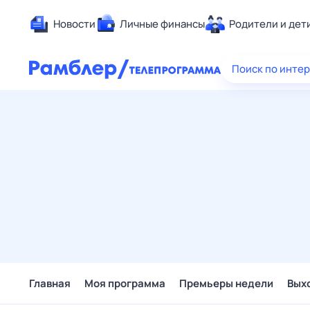
Новости
Личные финансы
Родители и дет
Здоровье
Поиск по инте
Развлечен
Дом и уют
Спорт
Карьера
Авто
Технологи
Жизненные
Сберегаем
Гороскопы
Главная
Моя программа
Премьеры недели
Вых