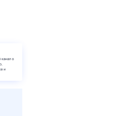
 канал о
о,
ке и