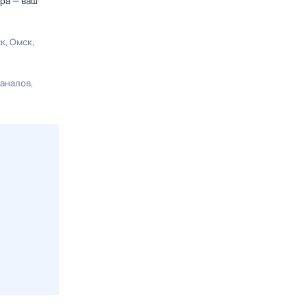
ра — ваш
ск
Омск
каналов