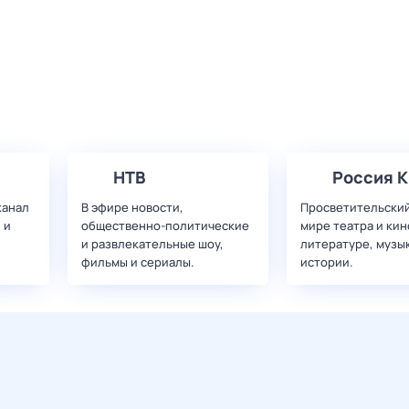
НТВ
Россия К
канал
В эфире новости,
Просветительский
 и
общественно-политические
мире театра и кин
и развлекательные шоу,
литературе, музы
фильмы и сериалы.
истории.