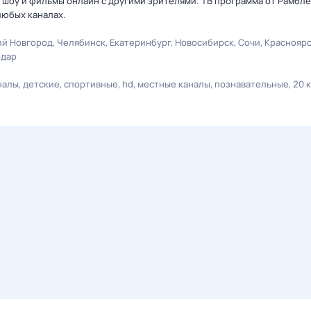
 шоу и фильмы онлайн с другими зрителями. ТВ программа от Рамбле
любых каналах.
й Новгород
Челябинск
Екатеринбург
Новосибирск
Сочи
Краснояр
одар
налы
детские
спортивные
hd
местные каналы
познавательные
20 