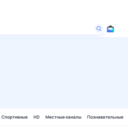
Спортивные
HD
Местные каналы
Познавательные