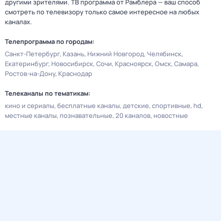
другими зрителями. ТВ программа от Рамблера — ваш способ
смотреть по телевизору только самое интересное на любых
каналах.
Телепрограмма по городам:
Санкт-Петербург
Казань
Нижний Новгород
Челябинск
Екатеринбург
Новосибирск
Сочи
Красноярск
Омск
Самара
Ростов-на-Дону
Краснодар
Телеканалы по тематикам:
кино и сериалы
бесплатные каналы
детские
спортивные
hd
местные каналы
познавательные
20 каналов
новостные