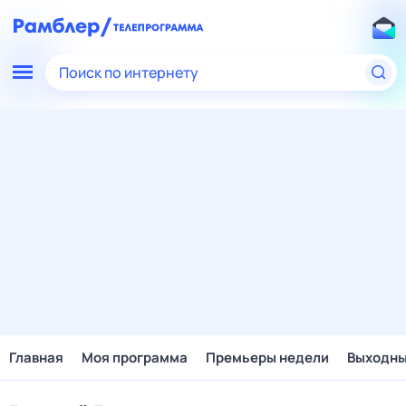
Поиск по интернету
Главная
Моя программа
Премьеры недели
Выходн