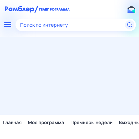
Поиск по интернету
Главная
Моя программа
Премьеры недели
Выходн