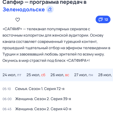
Сапфир — программа передач в
Зеленодольске
12
«САПФИР» — телеканал популярных сериалов с
восточным колоритом для женской аудитории. Основу
канала составляет современный турецкий контент,
прошедший тщательный отбор на эфирном телевидении в
Турции и завоевавший любовь зрителей по всему миру.
Окунись в мир страстей под блеск «САПФИРА»!
24 июл,
пт
25 июл,
сб
26 июл,
вс
27 июл,
пн
28 июл,
Семья
. Сезон 1
. Серия 72-я
05:10
Женщина
. Сезон 2
. Серия 39-я
06:00
Женщина
. Сезон 2
. Серия 40-я
06:45