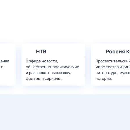
НТВ
Россия К
канал
В эфире новости,
Просветительский
 и
общественно-политические
мире театра и кин
и развлекательные шоу,
литературе, музы
фильмы и сериалы.
истории.