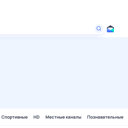
Спортивные
HD
Местные каналы
Познавательные