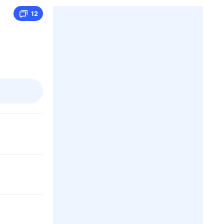
12
пт
1 авг,
сб
2 авг,
вс
3 авг,
пн
4 авг,
вт
Вчера
Сегод