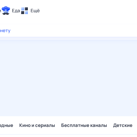
и
Еда
Ещё
Почта
рнету
ия и отдых
Поиск
Погода
ТВ-программа
и и тренды
 ситуации
 вместе
Помощь
одные
Кино и сериалы
Бесплатные каналы
Детские