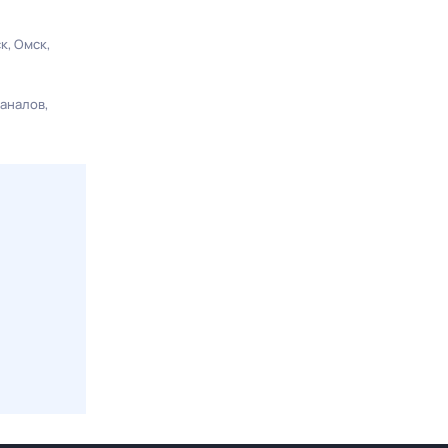
ск
Омск
каналов