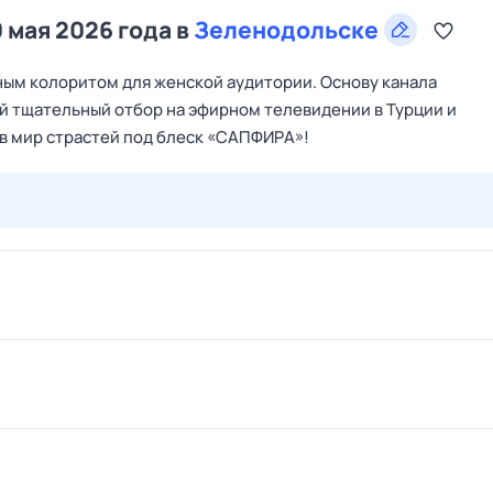
 мая 2026 года в
Зеленодольске
ым колоритом для женской аудитории. Основу канала
й тщательный отбор на эфирном телевидении в Турции и
 в мир страстей под блеск «САПФИРА»!
27 июл,
пн
28 июл,
вт
29 июл,
ср
30 июл,
чт
31 июл,