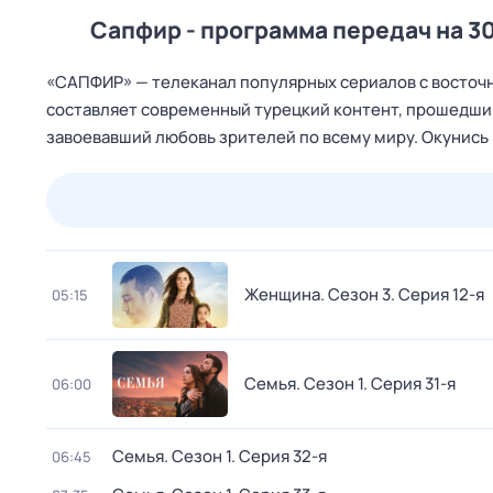
Сапфир - программа передач на 30
«САПФИР» — телеканал популярных сериалов с восточн
составляет современный турецкий контент, прошедши
завоевавший любовь зрителей по всему миру. Окунись
23 июл,
чт
24 июл,
пт
25 июл,
сб
26 июл,
вс
Женщина
. Сезон 3
. Серия 12-я
05:15
Семья
. Сезон 1
. Серия 31-я
06:00
Семья
. Сезон 1
. Серия 32-я
06:45