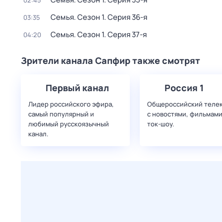
02:45
Семья
. Сезон 1
. Серия 36-я
03:35
Семья
. Сезон 1
. Серия 37-я
04:20
Зрители канала Сапфир также смотрят
Первый канал
Россия 1
Лидер российского эфира,
Общероссийский теле
самый популярный и
с новостями, фильмами
любимый русскоязычный
ток-шоу.
канал.