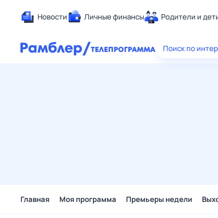
Новости
Личные финансы
Родители и дет
Здоровье
Поиск по инте
Развлечен
Дом и уют
Спорт
Карьера
Авто
Технологи
Жизненные
Сберегаем
Гороскопы
Главная
Моя программа
Премьеры недели
Вых