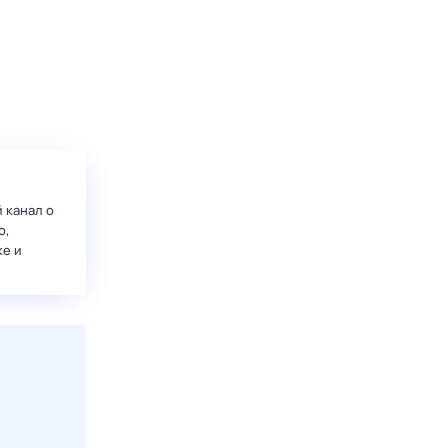
 канал о
о,
ке и