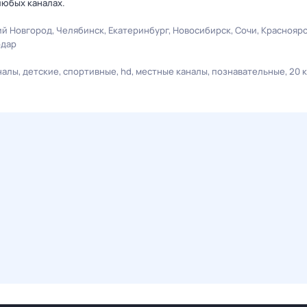
любых каналах.
й Новгород
Челябинск
Екатеринбург
Новосибирск
Сочи
Краснояр
одар
налы
детские
спортивные
hd
местные каналы
познавательные
20 