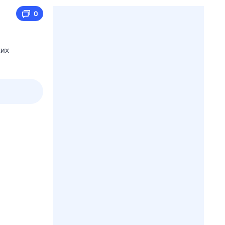
0
ких
2 авг,
вс
3 авг,
пн
4 авг,
вт
5 авг,
ср
Вчера
Сегодня