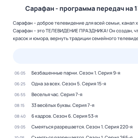
Сарафан - программа передач на 1
Сарафан – доброе телевидение для всей семьи, канал 
Сарафан – это ТЕЛЕВИДЕНИЕ ПРАЗДНИКА! Он создан, чт
красок и юмора, вернуть традиции семейного телевид
24 июл,
пт
25 июл,
сб
26 июл,
вс
27 июл,
пн
Безбашенные парни
. Сезон 1
. Серия 9-я
06:05
Одна за всех
. Сезон 5
. Серия 15-я
06:25
Веселья час
. Серия 7-я
06:55
33 весёлых буквы
. Серия 7-я
08:15
6 кадров
. Сезон 6
. Серия 53-я
08:40
Смеяться разрешается
. Сезон 1
. Серия 220-я
09:05
Смеяться разрешается
. Сезон 1
. Серия 265-я
10:05