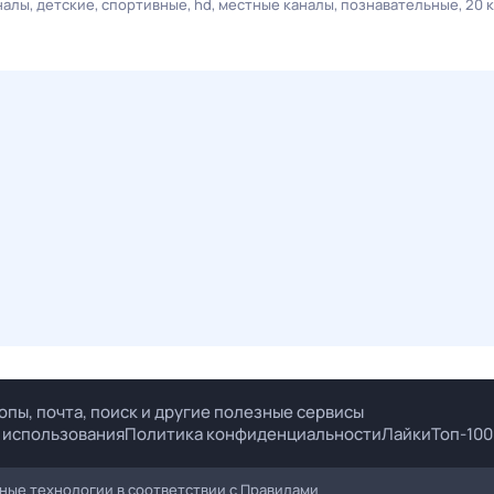
налы
детские
спортивные
hd
местные каналы
познавательные
20 
опы, почта, поиск и другие полезные сервисы
 использования
Политика конфиденциальности
Лайки
Топ-100
ые технологии в соответствии с
Правилами