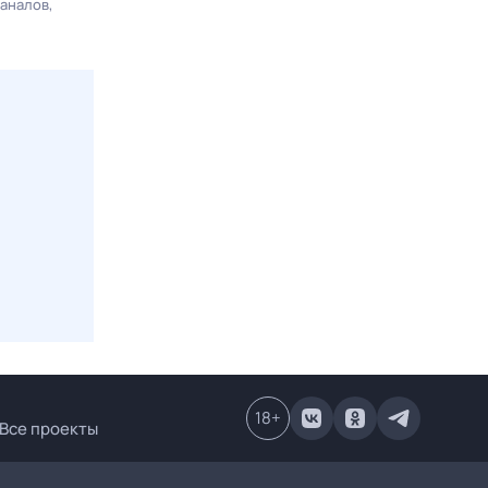
каналов
18
+
Все проекты