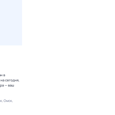
н в
на сегодня,
ра — ваш
ск
Омск