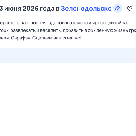
3 июня 2026 года в
Зеленодольске
хорошего настроения, здорового юмора и яркого дизайна.
обы развлекать и веселить, добавить в обыденную жизнь яр
ения. Сарафан. Сделаем вам смешно!
28 июл,
вт
29 июл,
ср
30 июл,
чт
31 июл,
пт
1 авг,
сб