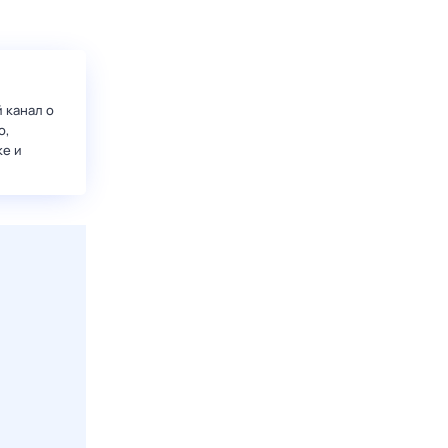
 канал о
о,
ке и