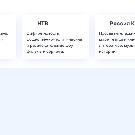
НТВ
Россия К
канал
В эфире новости,
Просветительский
 и
общественно-политические
мире театра и кин
и развлекательные шоу,
литературе, музы
фильмы и сериалы.
истории.