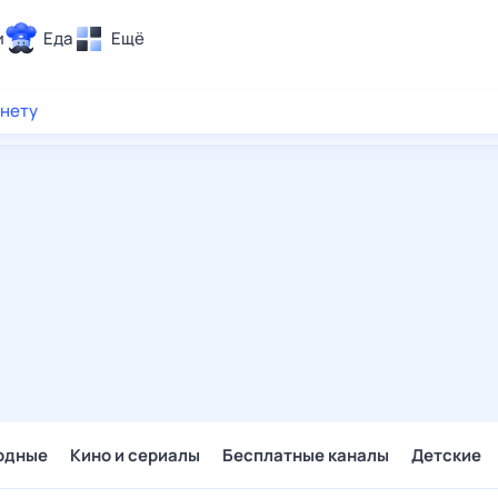
и
Еда
Ещё
Почта
рнету
ия и отдых
Поиск
Погода
ТВ-программа
и и тренды
 ситуации
 вместе
Помощь
одные
Кино и сериалы
Бесплатные каналы
Детские