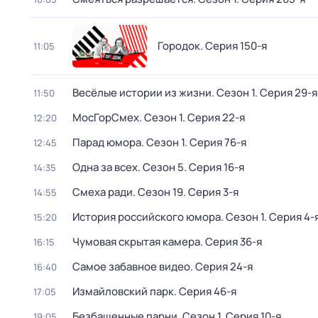
Городок
. Серия 150-я
11:05
Весёлые истории из жизни
. Сезон 1
. Серия 29-я
11:50
МосГорСмех
. Сезон 1
. Серия 22-я
12:20
Парад юмора
. Сезон 1
. Серия 76-я
12:45
Одна за всех
. Сезон 5
. Серия 16-я
14:35
Смеха ради
. Сезон 19
. Серия 3-я
14:55
История российского юмора
. Сезон 1
. Серия 4-
15:20
Чумовая скрытая камера
. Серия 36-я
16:15
Самое забавное видео
. Серия 24-я
16:40
Измайловский парк
. Серия 46-я
17:05
Безбашенные парни
. Сезон 1
. Серия 10-я
19:05