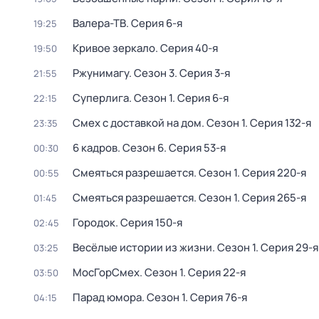
Валера-ТВ
. Серия 6-я
19:25
Кривое зеркало
. Серия 40-я
19:50
Ржунимагу
. Сезон 3
. Серия 3-я
21:55
Суперлига
. Сезон 1
. Серия 6-я
22:15
Смех с доставкой на дом
. Сезон 1
. Серия 132-я
23:35
6 кадров
. Сезон 6
. Серия 53-я
00:30
Смеяться разрешается
. Сезон 1
. Серия 220-я
00:55
Смеяться разрешается
. Сезон 1
. Серия 265-я
01:45
Городок
. Серия 150-я
02:45
Весёлые истории из жизни
. Сезон 1
. Серия 29-я
03:25
МосГорСмех
. Сезон 1
. Серия 22-я
03:50
Парад юмора
. Сезон 1
. Серия 76-я
04:15