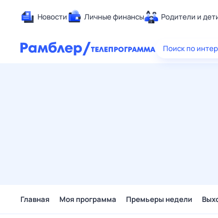
Новости
Личные финансы
Родители и дет
Здоровье
Поиск по инте
Развлечен
Дом и уют
Спорт
Карьера
Авто
Технологи
Жизненные
Сберегаем
Гороскопы
Главная
Моя программа
Премьеры недели
Вых