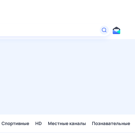
Спортивные
HD
Местные каналы
Познавательные