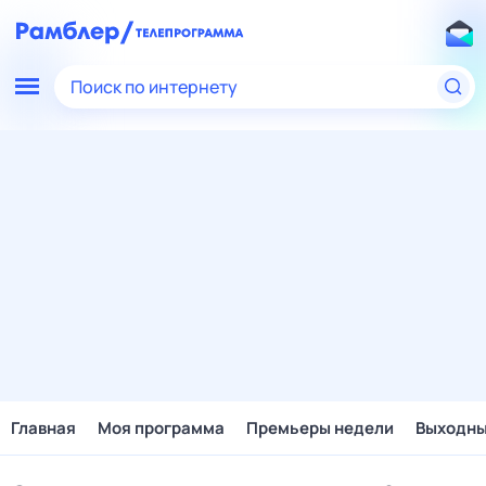
Поиск по интернету
Главная
Моя программа
Премьеры недели
Выходн