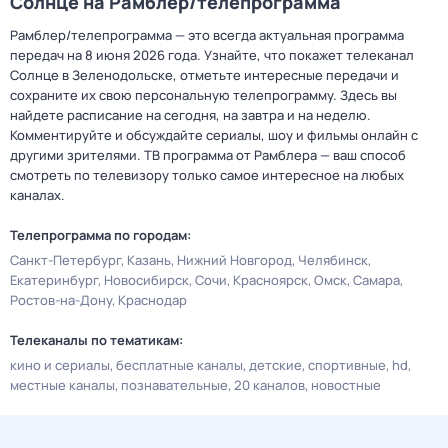
Солнце на Рамблер/телепрограмма
Рамблер/телепрограмма — это всегда актуальная программа
передач на 8 июня 2026 года. Узнайте, что покажет телеканал
Солнце в Зеленодольске, отметьте интересные передачи и
сохраните их свою персональную телепрограмму. Здесь вы
найдете расписание на сегодня, на завтра и на неделю.
Комментируйте и обсуждайте сериалы, шоу и фильмы онлайн с
другими зрителями. ТВ программа от Рамблера — ваш способ
смотреть по телевизору только самое интересное на любых
каналах.
Телепрограмма по городам:
Санкт-Петербург
Казань
Нижний Новгород
Челябинск
Екатеринбург
Новосибирск
Сочи
Красноярск
Омск
Самара
Ростов-на-Дону
Краснодар
Телеканалы по тематикам:
кино и сериалы
бесплатные каналы
детские
спортивные
hd
местные каналы
познавательные
20 каналов
новостные