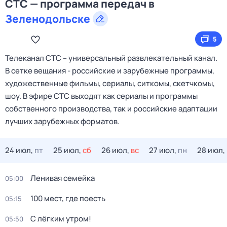
СТС — программа передач в
Зеленодольске
5
Телеканал CTC – универсальный развлекательный канал.
В сетке вещания - российские и зарубежные программы,
художественные фильмы, сериалы, ситкомы, скетчкомы,
шоу. В эфире СТС выходят как сериалы и программы
собственного производства, так и российские адаптации
лучших зарубежных форматов.
24 июл,
пт
25 июл,
сб
26 июл,
вс
27 июл,
пн
28 июл,
Ленивая семейка
05:00
100 мест, где поесть
05:15
С лёгким утром!
05:50