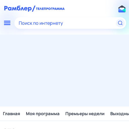
Поиск по интернету
Главная
Моя программа
Премьеры недели
Выходн