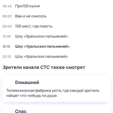
Пpo100 кухня
06:40
Вам и не снилось
08:00
100 мест, где поесть
09:00
Шоy «Уральских пeльменей»
10:00
Шоy «Уральских пeльменей»
10:10
Шоy «Уральских пeльменей»
20:10
Зрители канала СТС также смотрят
Dомашний
Телевизионная фабрика уюта, где каждый зритель
найдет что‑нибудь по душе.
Спас