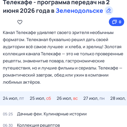
Телекафе - программа передач на 2
июня 2026 года в
Зеленодольске
0
Канал Телекафе удивляет своего зрителя необычным
форматом. Телеканал буквально решил дать своей
аудитории всё самое лучшее: и хлеба, и зрелищ! Золотая
коллекция канала Телекафе — это не только проверенные
рецепты, знаменитые повара, гастрономические
путешествия, но и лучшие фильмы и сериалы. Телекафе —
романтический завтрак, обед или ужин в компании
любимых актёров.
24 июл,
пт
25 июл,
сб
26 июл,
вс
27 июл,
пн
28 июл,
Дачные феи. Кулинарные истории
05:25
Коллекция рецептов
06:30