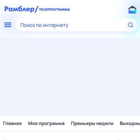
Поиск по интернету
Главная
Моя программа
Премьеры недели
Выходн