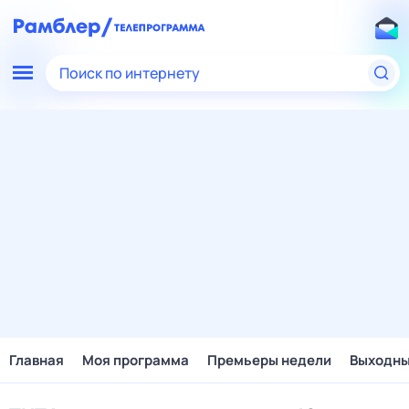
Поиск по интернету
Главная
Моя программа
Премьеры недели
Выходн