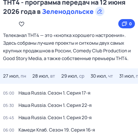
ТНТ4 - программа передач на 12 июня
2026 года в
Зеленодольске
0
Телеканал ТНТ4 — это «кнопка хорошего настроения».
Здесь собраны лучшие проекты и ситкомы двух самых
крупных продакшнов в России, Comedy Club Production и
Good Story Media, а также собственные премьеры ТНТ4.
27 июл,
пн
28 июл,
вт
29 июл,
ср
30 июл,
чт
31 июл,
Наша Russia
. Сезон 1
. Серия 17-я
05:00
Наша Russia
. Сезон 1
. Серия 22-я
05:30
Наша Russia
. Сезон 1
. Серия 20-я
05:45
Камеди Клаб
. Сезон 19
. Серия 16-я
06:00