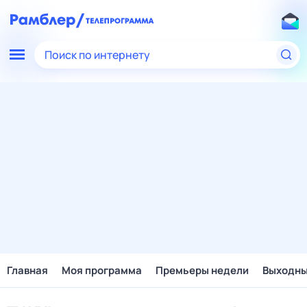
Поиск по интернету
Главная
Моя программа
Премьеры недели
Выходн