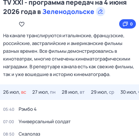
TV XXI - программа передач на 4 июня
2026 года в
Зеленодольске
0
На канале транслируются итальянские, французские,
российские, австралийские и американские фильмы
разных времен. Все фильмы демонстрировались в
кинотеатрах, многие отмечены кинематографическими
наградами. В репертуаре канала есть как свежие фильмы,
так и уже вошедшие в историю кинематографа.
26 июл,
вс
27 июл,
пн
28 июл,
вт
29 июл,
ср
30 июл,
Рэмбо 4
05:40
Универсальный солдат
07:00
Скалолаз
08:50