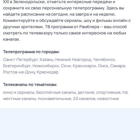
XXI в Зеленодольске, отметьте интересные передачи и
сохраните их свою персональную телепрограмму. Здесь вы
найдете расписание на сегодня, на завтра и на неделю.
Комментируйте и обсуждайте сериалы, шоу и фильмы онлайн с
другими зрителями. ТВ программа от Рамблера — ваш способ
смотреть по телевизору только самое интересное на любых
каналах.
Телепрограмма по городам:
Санкт-Петербург
Казань
Нижний Новгород
Челябинск
Екатеринбург
Новосибирск
Сочи
Красноярск
Омск
Самара
Ростов-на-Дону
Краснодар
Телеканалы по тематикам:
кино и сериалы
бесплатные каналы
детские
спортивные
hd
местные каналы
познавательные
20 каналов
новостные