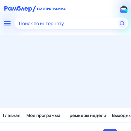
Поиск по интернету
Главная
Моя программа
Премьеры недели
Выходн