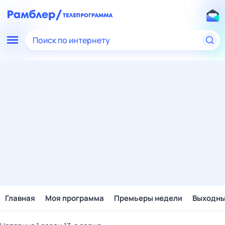
Поиск по интернету
Главная
Моя программа
Премьеры недели
Выходн