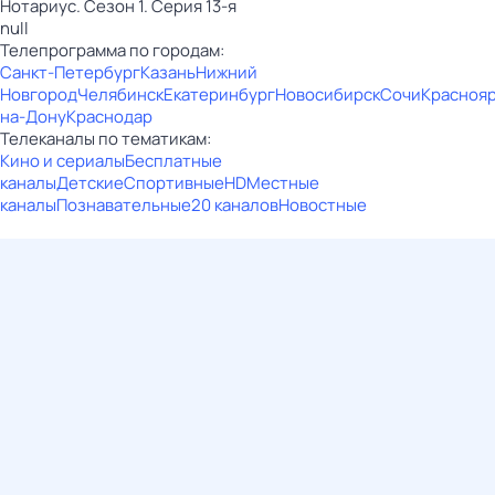
Нотариус. Сезон 1. Серия 13-я
null
Телепрограмма по городам:
Санкт-Петербург
Казань
Нижний
Новгород
Челябинск
Екатеринбург
Новосибирск
Сочи
Красноя
на-Дону
Краснодар
Телеканалы по тематикам:
Кино и сериалы
Бесплатные
каналы
Детские
Спортивные
HD
Местные
каналы
Познавательные
20 каналов
Новостные