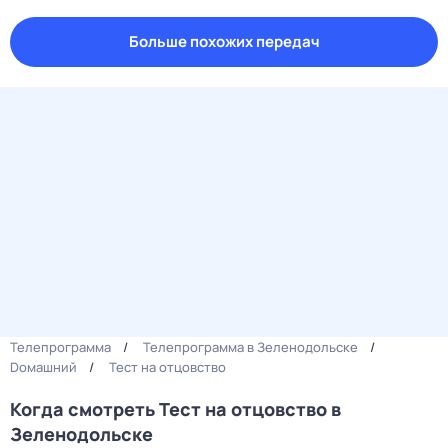
Больше похожих передач
Телепрограмма
Телепрограмма в Зеленодольске
Dомашний
Тест нa отцовствo
Когда смотреть Тест нa отцовствo в
Зеленодольске