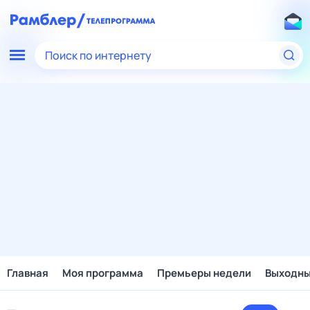
Поиск по интернету
Главная
Моя программа
Премьеры недели
Выходн