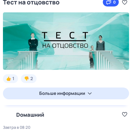
Тест нa отцовствo
0
1
2
Больше информации
Dомашний
Завтра в 08:20