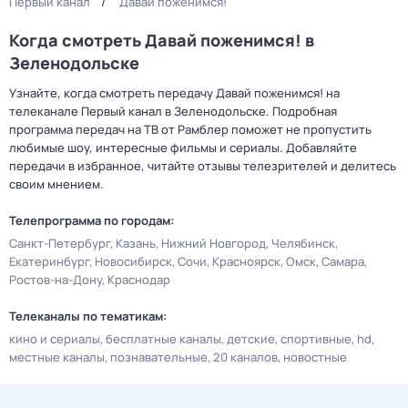
Первый канал
Давай поженимся!
Когда смотреть Давай поженимся! в
Зеленодольске
Узнайте, когда смотреть передачу Давай поженимся! на
телеканале Первый канал в Зеленодольске. Подробная
программа передач на ТВ от Рамблер поможет не пропустить
любимые шоу, интересные фильмы и сериалы. Добавляйте
передачи в избранное, читайте отзывы телезрителей и делитесь
своим мнением.
Телепрограмма по городам:
Санкт-Петербург
Казань
Нижний Новгород
Челябинск
Екатеринбург
Новосибирск
Сочи
Красноярск
Омск
Самара
Ростов-на-Дону
Краснодар
Телеканалы по тематикам:
кино и сериалы
бесплатные каналы
детские
спортивные
hd
местные каналы
познавательные
20 каналов
новостные