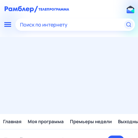
Поиск по интернету
Главная
Моя программа
Премьеры недели
Выходн