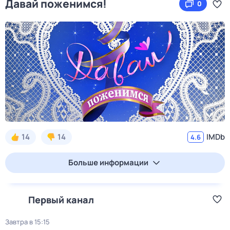
Давай поженимся!
0
14
14
IMDb
4.6
Больше информации
Первый канал
Завтра в 15:15