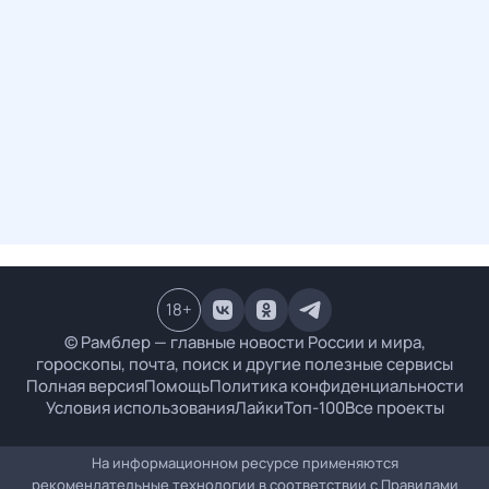
18
+
© Рамблер — главные новости России и мира,
гороскопы, почта, поиск и другие полезные сервисы
Полная версия
Помощь
Политика конфиденциальности
Условия использования
Лайки
Топ-100
Все проекты
На информационном ресурсе применяются
рекомендательные технологии в соответствии с
Правилами