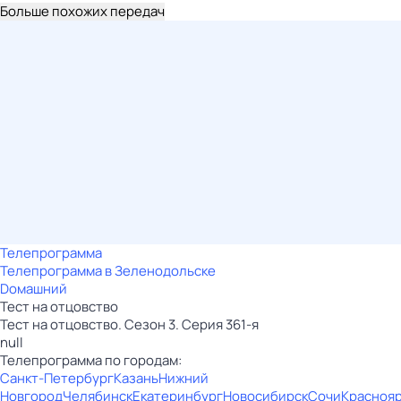
Больше похожих передач
Телепрограмма
Телепрограмма в Зеленодольске
Dомашний
Тест нa отцовствo
Тест нa отцовствo. Сезон 3. Серия 361-я
null
Телепрограмма по городам:
Санкт-Петербург
Казань
Нижний
Новгород
Челябинск
Екатеринбург
Новосибирск
Сочи
Красноя