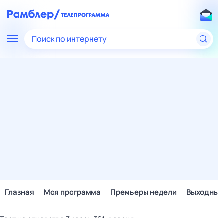
Поиск по интернету
Главная
Моя программа
Премьеры недели
Выходн