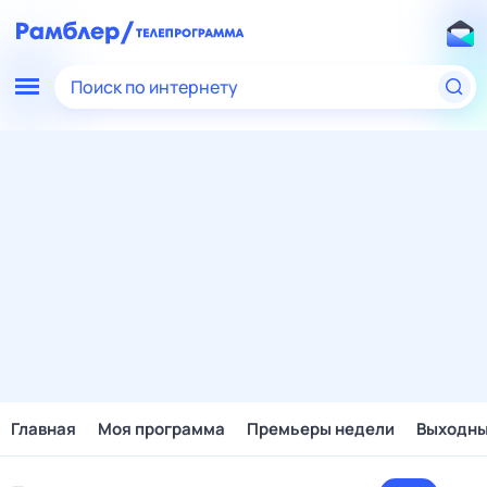
Поиск по интернету
Главная
Моя программа
Премьеры недели
Выходн