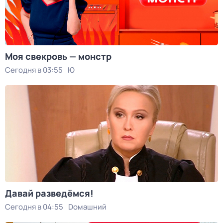
Моя свекровь — монстр
Сегодня в 03:55
Ю
Давай рaзвeдёмся!
Сегодня в 04:55
Dомашний