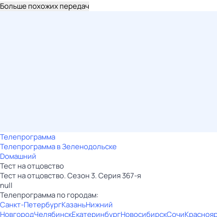
Больше похожих передач
Телепрограмма
Телепрограмма в Зеленодольске
Dомашний
Тест нa отцовствo
Тест нa отцовствo. Сезон 3. Серия 367-я
null
Телепрограмма по городам:
Санкт-Петербург
Казань
Нижний
Новгород
Челябинск
Екатеринбург
Новосибирск
Сочи
Красноя