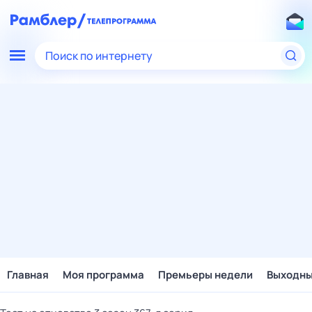
Поиск по интернету
Главная
Моя программа
Премьеры недели
Выходн