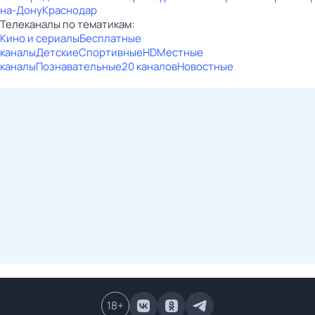
на-Дону
Краснодар
Телеканалы по тематикам:
Кино и сериалы
Бесплатные
каналы
Детские
Спортивные
HD
Местные
каналы
Познавательные
20 каналов
Новостные
18
+