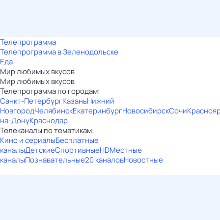
Телепрограмма
Телепрограмма в Зеленодольске
Еда
Мир любимых вкусов
Мир любимых вкусов
Телепрограмма по городам:
Санкт-Петербург
Казань
Нижний
Новгород
Челябинск
Екатеринбург
Новосибирск
Сочи
Красноя
на-Дону
Краснодар
Телеканалы по тематикам:
Кино и сериалы
Бесплатные
каналы
Детские
Спортивные
HD
Местные
каналы
Познавательные
20 каналов
Новостные