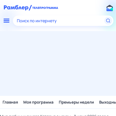
Поиск по интернету
Главная
Моя программа
Премьеры недели
Выходн