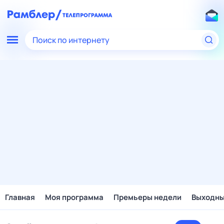
Поиск по интернету
Главная
Моя программа
Премьеры недели
Выходн