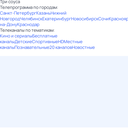
Три соуса
Телепрограмма по городам:
Санкт-Петербург
Казань
Нижний
Новгород
Челябинск
Екатеринбург
Новосибирск
Сочи
Красноя
на-Дону
Краснодар
Телеканалы по тематикам:
Кино и сериалы
Бесплатные
каналы
Детские
Спортивные
HD
Местные
каналы
Познавательные
20 каналов
Новостные