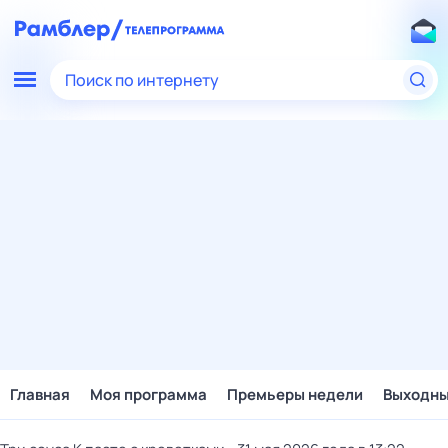
Поиск по интернету
Главная
Моя программа
Премьеры недели
Выходн