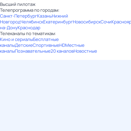
Высший пилотаж
Телепрограмма по городам:
Санкт-Петербург
Казань
Нижний
Новгород
Челябинск
Екатеринбург
Новосибирск
Сочи
Красноя
на-Дону
Краснодар
Телеканалы по тематикам:
Кино и сериалы
Бесплатные
каналы
Детские
Спортивные
HD
Местные
каналы
Познавательные
20 каналов
Новостные