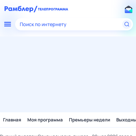
Поиск по интернету
Главная
Моя программа
Премьеры недели
Выходн