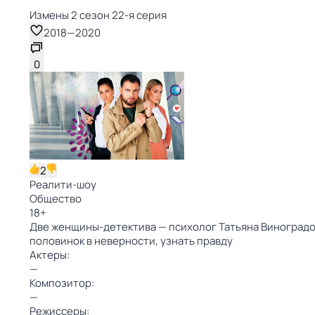
Измены 2 сезон 22-я серия
2018
—
2020
0
2
Реалити-шоу
Общество
18
+
Две женщины-детектива — психолог Татьяна Виноградо
половинок в неверности, узнать правду
Актеры:
—
Композитор:
—
Режиссеры: