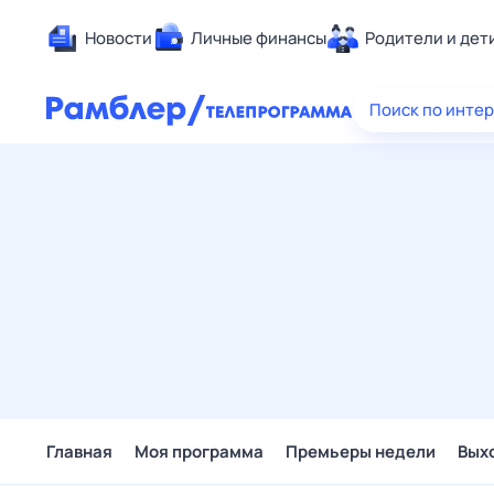
Новости
Личные финансы
Родители и дет
Здоровье
Поиск по инте
Развлечен
Дом и уют
Спорт
Карьера
Авто
Технологи
Жизненные
Сберегаем
Гороскопы
Главная
Моя программа
Премьеры недели
Вых