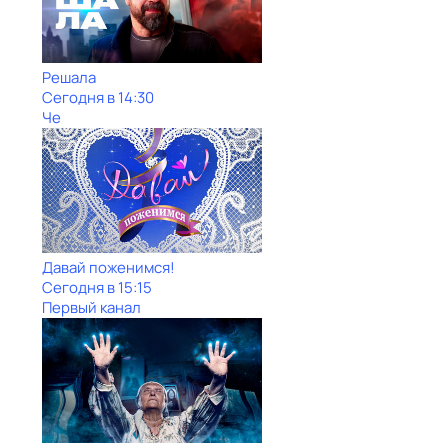
Решала
Сегодня в 14:30
Че
Давай поженимся!
Сегодня в 15:15
Первый канал