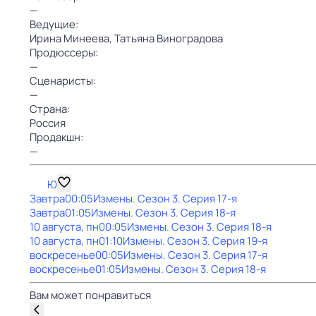
—
Ведущие:
Ирина Минеева,
Татьяна Виноградова
Продюссеры:
—
Сценаристы:
—
Страна:
Россия
Продакшн:
—
Ю
Завтра
00:05
Измены
. Сезон 3
. Серия 17-я
Завтра
01:05
Измены
. Сезон 3
. Серия 18-я
10 августа, пн
00:05
Измены
. Сезон 3
. Серия 18-я
10 августа, пн
01:10
Измены
. Сезон 3
. Серия 19-я
воскресенье
00:05
Измены
. Сезон 3
. Серия 17-я
воскресенье
01:05
Измены
. Сезон 3
. Серия 18-я
Вам может понравиться