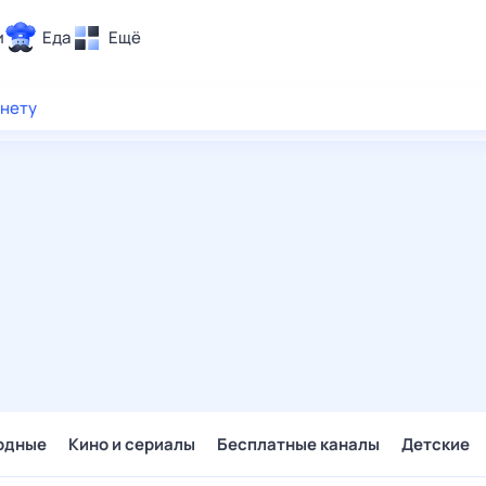
и
Еда
Ещё
Почта
рнету
ия и отдых
Поиск
Погода
ТВ-программа
и и тренды
 ситуации
 вместе
Помощь
одные
Кино и сериалы
Бесплатные каналы
Детские