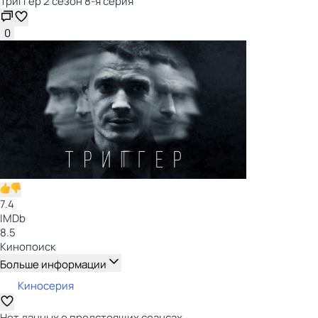
Триггер 2 сезон 8-я серия
0
7.4
IMDb
8.5
Кинопоиск
Больше информации
Киносерия
Нет данных о предстоящих сеансах