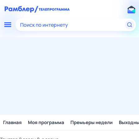
Поиск по интернету
Главная
Моя программа
Премьеры недели
Выходн