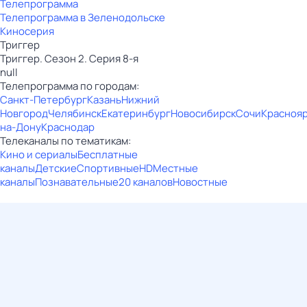
Телепрограмма
Телепрограмма в Зеленодольске
Киносерия
Триггер
Триггер. Сезон 2. Серия 8-я
null
Телепрограмма по городам:
Санкт-Петербург
Казань
Нижний
Новгород
Челябинск
Екатеринбург
Новосибирск
Сочи
Красноя
на-Дону
Краснодар
Телеканалы по тематикам:
Кино и сериалы
Бесплатные
каналы
Детские
Спортивные
HD
Местные
каналы
Познавательные
20 каналов
Новостные