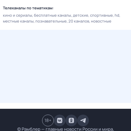
Телеканалы по тематикам:
кино и сериалы
бесплатные каналы
детские
спортивные
hd
местные каналы
познавательные
20 каналов
новостные
18
+
© Рамблер — главные новости России и мира,