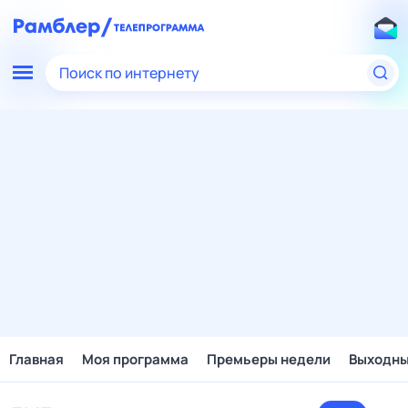
Поиск по интернету
Главная
Моя программа
Премьеры недели
Выходн