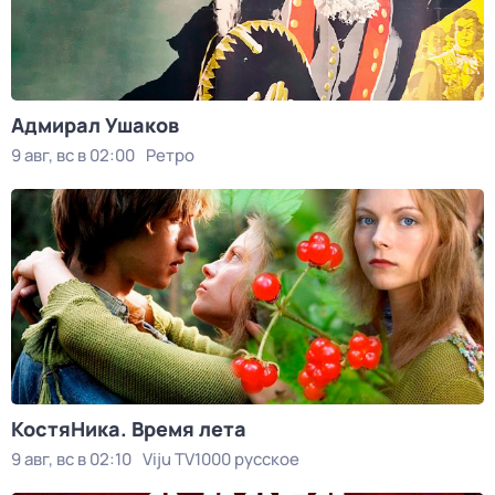
Адмирал Ушаков
9 авг, вс в 02:00
Ретро
КостяНика. Время лета
9 авг, вс в 02:10
Viju TV1000 русское