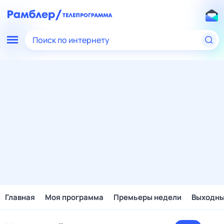
Поиск по интернету
Главная
Моя программа
Премьеры недели
Выходн