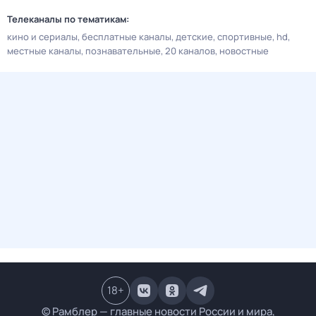
Телеканалы по тематикам:
кино и сериалы
бесплатные каналы
детские
спортивные
hd
местные каналы
познавательные
20 каналов
новостные
18
+
© Рамблер — главные новости России и мира,