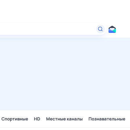
Спортивные
HD
Местные каналы
Познавательные