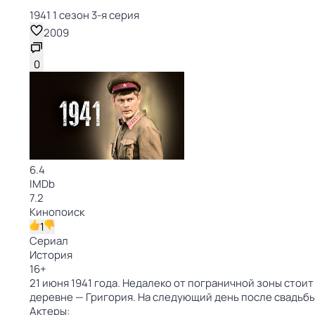
1941 1 сезон 3-я серия
2009
0
6.4
IMDb
7.2
Кинопоиск
1
Сериал
История
16
+
21 июня 1941 года. Недалеко от пограничной зоны стои
деревне — Григория. На следующий день после свадьбы
Актеры: