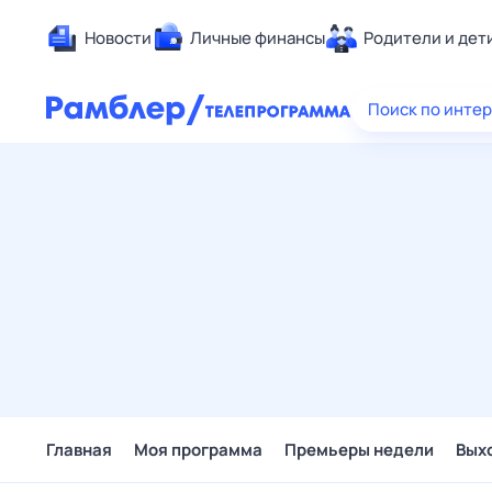
Новости
Личные финансы
Родители и дет
Здоровье
Поиск по инте
Развлечен
Дом и уют
Спорт
Карьера
Авто
Технологи
Жизненные
Сберегаем
Гороскопы
Главная
Моя программа
Премьеры недели
Вых