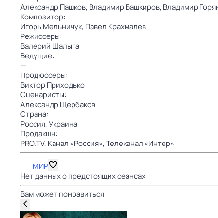
Александр Пашков,
Владимир Башкиров,
Владимир Горя
Композитор:
Игорь Мельничук,
Павел Крахмалев
Режиссеры:
Валерий Шалыга
Ведущие:
—
Продюссеры:
Виктор Приходько
Сценаристы:
Александр Щербаков
Страна:
Россия,
Украина
Продакшн:
PRO.TV,
Канал «Россия»,
Телеканал «Интер»
МИР
Нет данных о предстоящих сеансах
Вам может понравиться