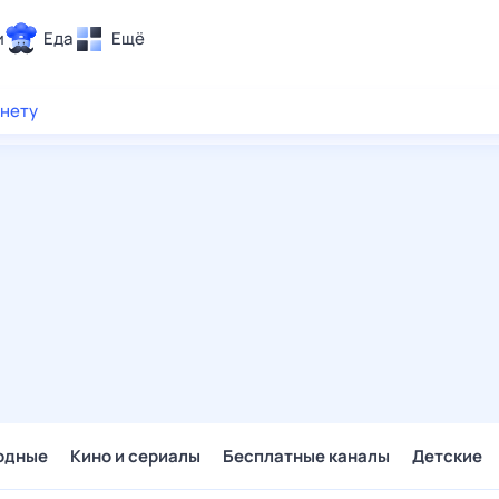
и
Еда
Ещё
Почта
рнету
ия и отдых
Поиск
Погода
ТВ-программа
и и тренды
 ситуации
 вместе
Помощь
одные
Кино и сериалы
Бесплатные каналы
Детские