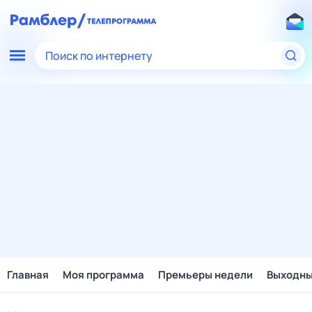
Поиск по интернету
Главная
Моя программа
Премьеры недели
Выходн