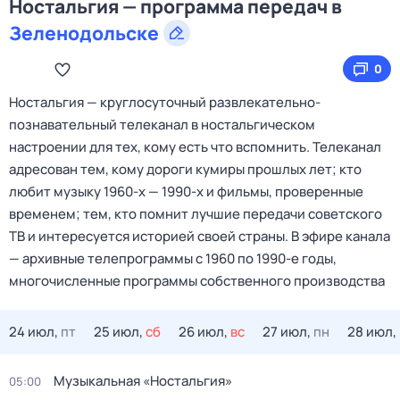
Ностальгия — программа передач в
Зеленодольске
0
Ностальгия — круглосуточный развлекательно-
познавательный телеканал в ностальгическом
настроении для тех, кому есть что вспомнить. Телеканал
адресован тем, кому дороги кумиры прошлых лет; кто
любит музыку 1960-х — 1990-х и фильмы, проверенные
временем; тем, кто помнит лучшие передачи советского
ТВ и интересуется историей своей страны. В эфире канала
— архивные телепрограммы с 1960 по 1990-е годы,
многочисленные программы собственного производства
24 июл,
пт
25 июл,
сб
26 июл,
вс
27 июл,
пн
28 июл,
Музыкальная «Ностальгия»
05:00