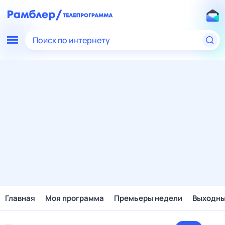
Поиск по интернету
Главная
Моя программа
Премьеры недели
Выходн