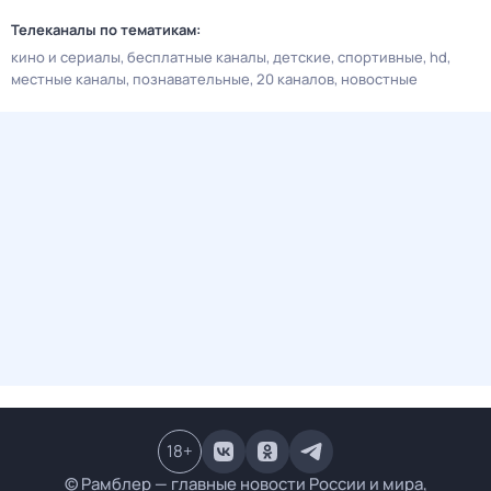
Телеканалы по тематикам:
кино и сериалы
бесплатные каналы
детские
спортивные
hd
местные каналы
познавательные
20 каналов
новостные
18
+
© Рамблер — главные новости России и мира,