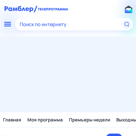
Поиск по интернету
Главная
Моя программа
Премьеры недели
Выходн