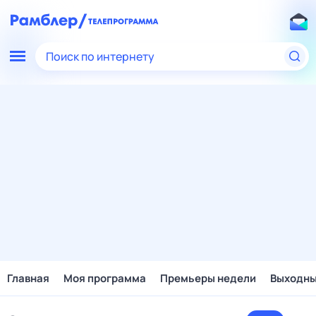
Поиск по интернету
Главная
Моя программа
Премьеры недели
Выходн