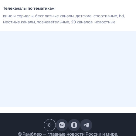
Телеканалы по тематикам:
кино и сериалы
бесплатные каналы
детские
спортивные
hd
местные каналы
познавательные
20 каналов
новостные
18
+
© Рамблер — главные новости России и мира,