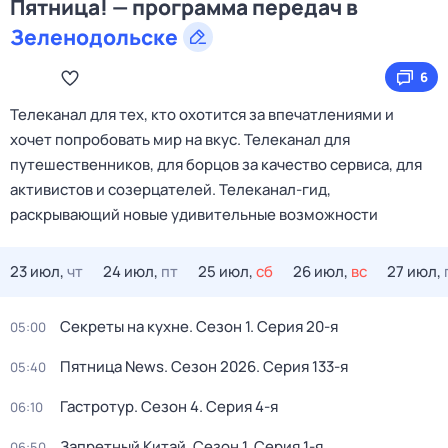
Пятница! — программа передач в
Зеленодольске
6
Телеканал для тех, кто охотится за впечатлениями и
хочет попробовать мир на вкус. Телеканал для
путешественников, для борцов за качество сервиса, для
активистов и созерцателей. Телеканал-гид,
раскрывающий новые удивительные возможности
23 июл,
чт
24 июл,
пт
25 июл,
сб
26 июл,
вс
27 июл,
Секреты на кухне
. Сезон 1
. Серия 20-я
05:00
Пятница News
. Сезон 2026
. Серия 133-я
05:40
Гастротур
. Сезон 4
. Серия 4-я
06:10
Запретный Китай
. Сезон 1
. Серия 1-я
06:50