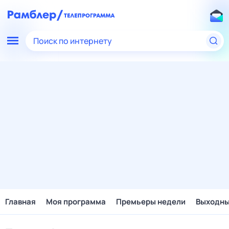
Поиск по интернету
Главная
Моя программа
Премьеры недели
Выходн