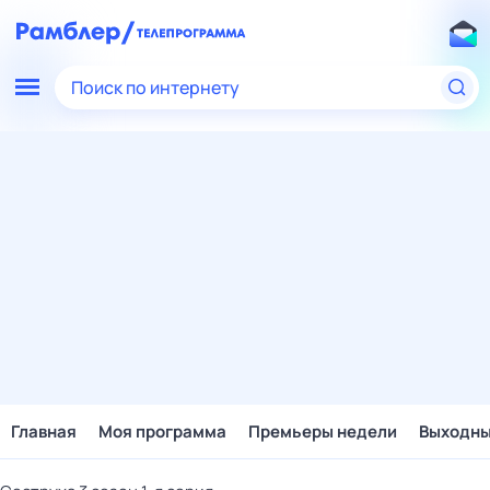
Поиск по интернету
Главная
Моя программа
Премьеры недели
Выходн