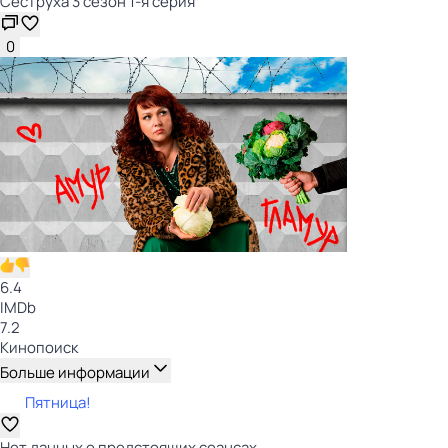
Сеструха 3 сезон 1-я серия
0
6.4
IMDb
7.2
Кинопоиск
Больше информации
Пятница!
Нет данных о предстоящих сеансах