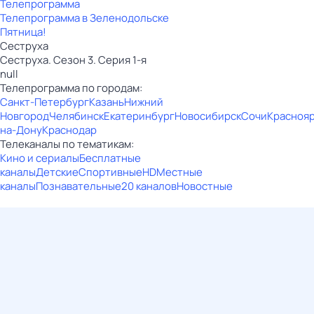
Телепрограмма
Телепрограмма в Зеленодольске
Пятница!
Сеструха
Сеструха. Сезон 3. Серия 1-я
null
Телепрограмма по городам:
Санкт-Петербург
Казань
Нижний
Новгород
Челябинск
Екатеринбург
Новосибирск
Сочи
Красноя
на-Дону
Краснодар
Телеканалы по тематикам:
Кино и сериалы
Бесплатные
каналы
Детские
Спортивные
HD
Местные
каналы
Познавательные
20 каналов
Новостные