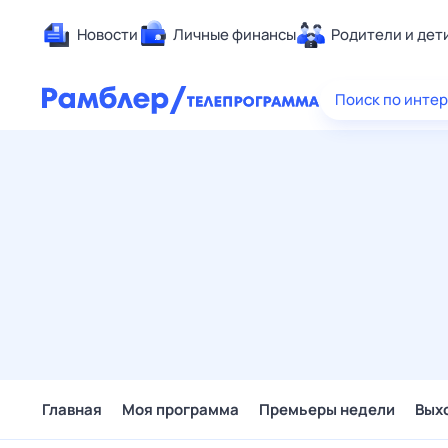
Новости
Личные финансы
Родители и дет
Здоровье
Поиск по инте
Развлечен
Дом и уют
Спорт
Карьера
Авто
Технологи
Жизненные
Сберегаем
Гороскопы
Главная
Моя программа
Премьеры недели
Вых