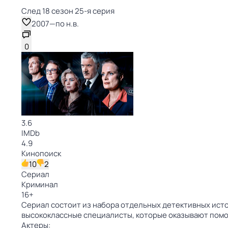
След 18 сезон 25-я серия
2007
—
по н.в.
0
3.6
IMDb
4.9
Кинопоиск
10
2
Сериал
Криминал
16
+
Сериал состоит из набора отдельных детективных исто
высококлассные специалисты, которые оказывают пом
Актеры: