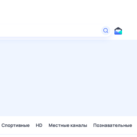
Спортивные
HD
Местные каналы
Познавательные