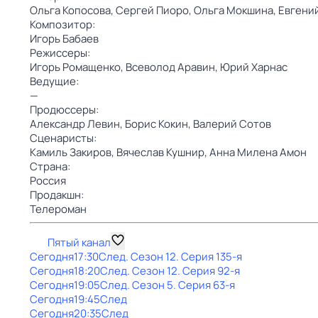
Ольга Копосова,
Сергей Пиоро,
Ольга Мокшина,
Евгений
Композитор:
Игорь Бабаев
Режиссеры:
Игорь Ромащенко,
Всеволод Аравин,
Юрий Харнас
Ведущие:
—
Продюссеры:
Александр Левин,
Борис Кокин,
Валерий Сотов
Сценаристы:
Камиль Закиров,
Вячеслав Кушнир,
Анна Милена Амон
Страна:
Россия
Продакшн:
Телероман
Пятый канал
Сегодня
17:30
След
. Сезон 12
. Серия 135-я
Сегодня
18:20
След
. Сезон 12
. Серия 92-я
Сегодня
19:05
След
. Сезон 5
. Серия 63-я
Сегодня
19:45
След
Сегодня
20:35
След