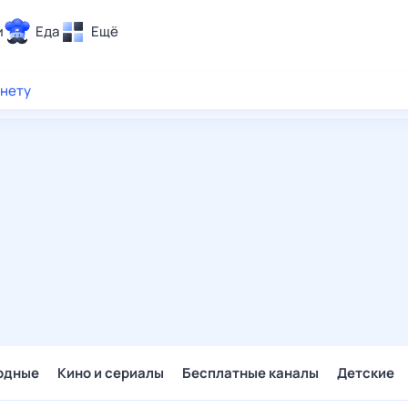
и
Еда
Ещё
Почта
рнету
ия и отдых
Поиск
Погода
ТВ-программа
и и тренды
 ситуации
 вместе
Помощь
одные
Кино и сериалы
Бесплатные каналы
Детские