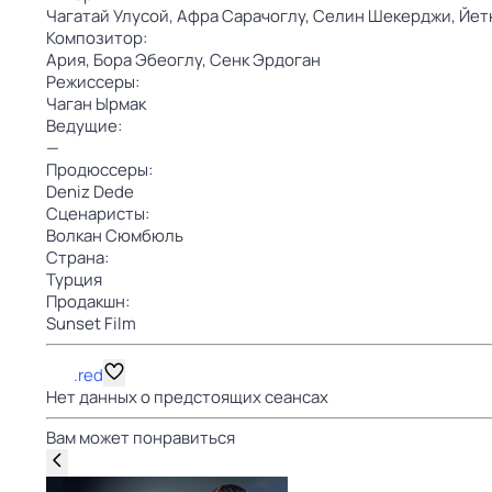
Чагатай Улусой,
Афра Сарачоглу,
Селин Шекерджи,
Йет
Композитор:
Ария,
Бора Эбеоглу,
Сенк Эрдоган
Режиссеры:
Чаган Ырмак
Ведущие:
—
Продюссеры:
Deniz Dede
Сценаристы:
Волкан Сюмбюль
Страна:
Турция
Продакшн:
Sunset Film
.red
Нет данных о предстоящих сеансах
Вам может понравиться