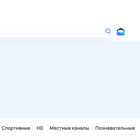
Спортивные
HD
Местные каналы
Познавательные