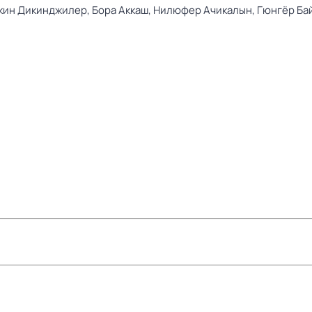
кин Дикинджилер,
Бора Аккаш,
Нилюфер Ачикалын,
Гюнгёр Ба