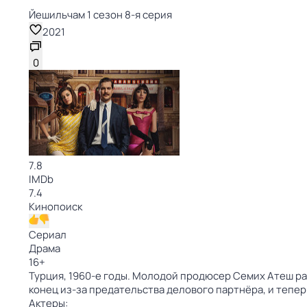
Йешильчам 1 сезон 8-я серия
2021
0
7.8
IMDb
7.4
Кинопоиск
Сериал
Драма
16
+
Турция, 1960-е годы. Молодой продюсер Семих Атеш ра
конец из-за предательства делового партнёра, и тепер
Актеры: