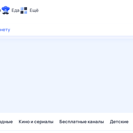
и
Еда
Ещё
Почта
рнету
ия и отдых
Поиск
Погода
ТВ-программа
и и тренды
 ситуации
 вместе
Помощь
одные
Кино и сериалы
Бесплатные каналы
Детские