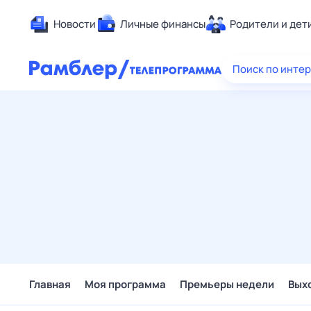
Новости
Личные финансы
Родители и дет
Здоровье
Поиск по инте
Развлечен
Дом и уют
Спорт
Карьера
Авто
Технологи
Жизненные
Сберегаем
Гороскопы
Главная
Моя программа
Премьеры недели
Вых