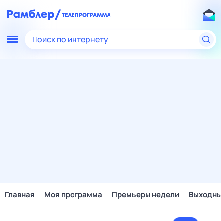
Поиск по интернету
Главная
Моя программа
Премьеры недели
Выходн