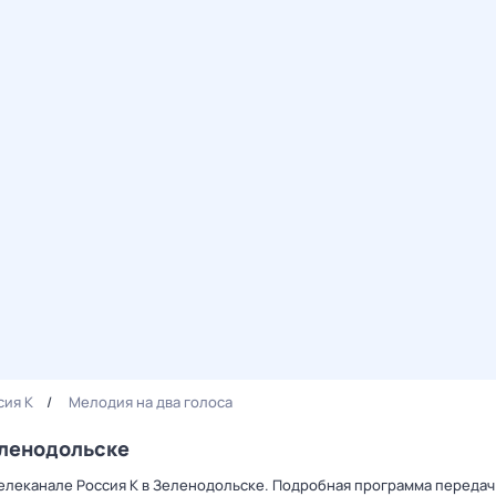
сия К
Мелодия на два голоса
еленодольске
телеканале Россия К в Зеленодольске. Подробная программа передач 