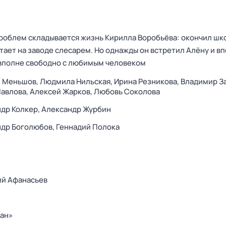
проблем складывается жизнь Кирилла Воробьёва: окончил шк
тает на заводе слесарем. Но однажды он встретил Алёну и в
 вполне свободно с любимым человеком
й Меньшов,
Людмила Нильская,
Ирина Резникова,
Владимир З
авлова,
Алексей Жарков,
Любовь Соколова
др Колкер,
Александр Журбин
ндр Боголюбов,
Геннадий Полока
ий Афанасьев
ан»