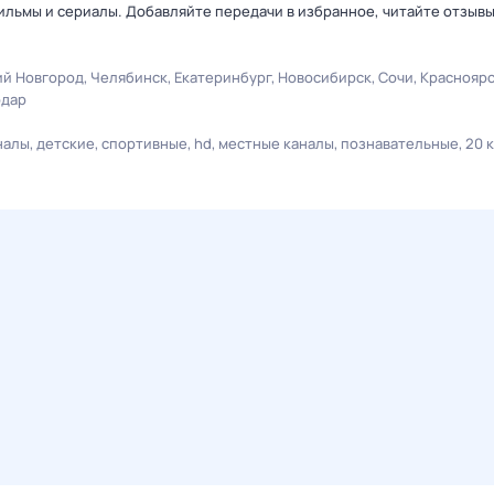
льмы и сериалы. Добавляйте передачи в избранное, читайте отзыв
й Новгород
Челябинск
Екатеринбург
Новосибирск
Сочи
Краснояр
одар
налы
детские
спортивные
hd
местные каналы
познавательные
20 