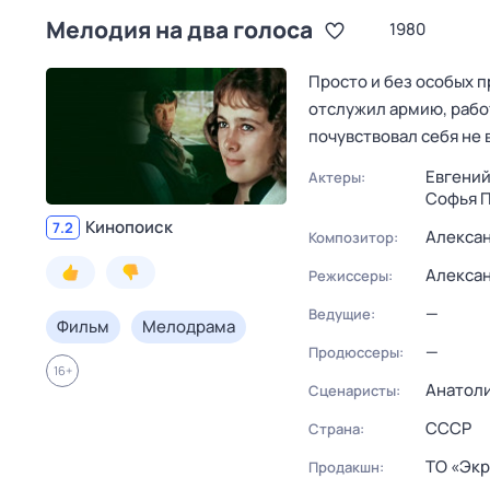
Мелодия на два голоса
1980
Просто и без особых 
отслужил армию, рабо
почувствовал себя не
Евгени
Актеры:
Софья П
Кинопоиск
7.2
Алексан
Композитор:
Алекса
Режиссеры:
—
Ведущие:
Фильм
Мелодрама
—
Продюссеры:
16
+
Анатол
Сценаристы:
СССР
Страна:
ТО «Экр
Продакшн: