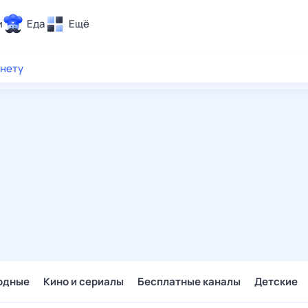
и
Еда
Ещё
Почта
рнету
ия и отдых
Поиск
Погода
ТВ-программа
и и тренды
 ситуации
 вместе
Помощь
одные
Кино и сериалы
Бесплатные каналы
Детские