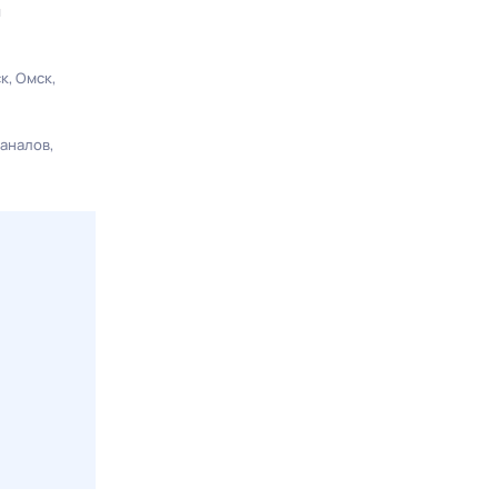
ы
ск
Омск
каналов