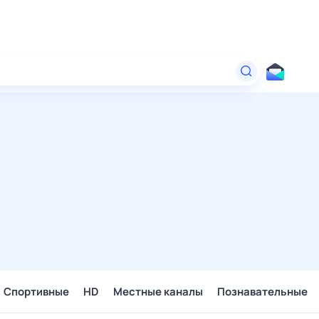
Спортивные
HD
Местные каналы
Познавательные