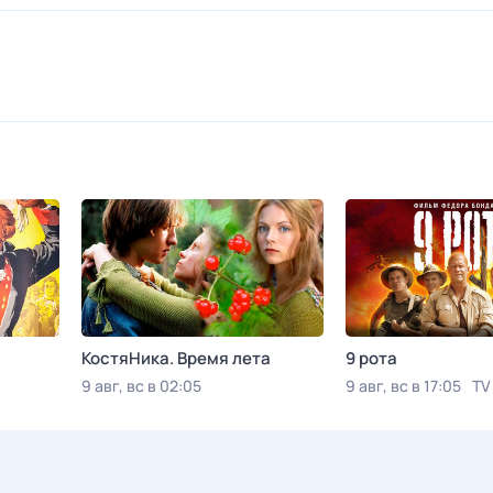
КостяНика. Время лета
9 рота
9 авг, вс в 02:05
9 авг, вс в 17:05
TV
Viju TV1000 русское