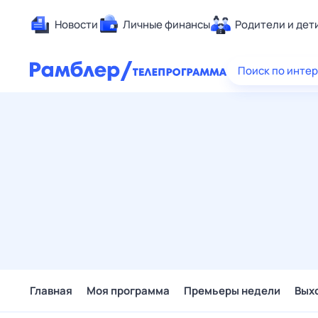
Новости
Личные финансы
Родители и дет
Здоровье
Поиск по инте
Развлечен
Дом и уют
Спорт
Карьера
Авто
Технологи
Жизненные
Сберегаем
Гороскопы
Главная
Моя программа
Премьеры недели
Вых