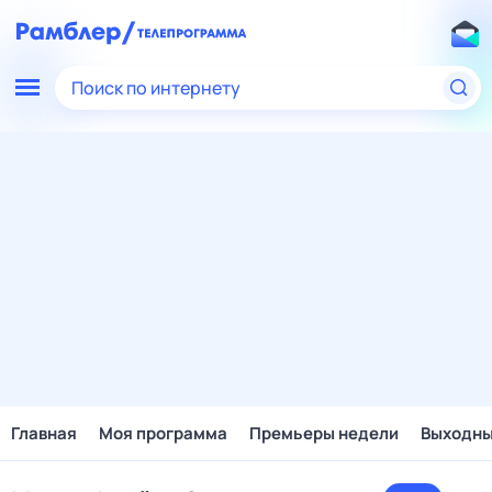
Поиск по интернету
Главная
Моя программа
Премьеры недели
Выходн