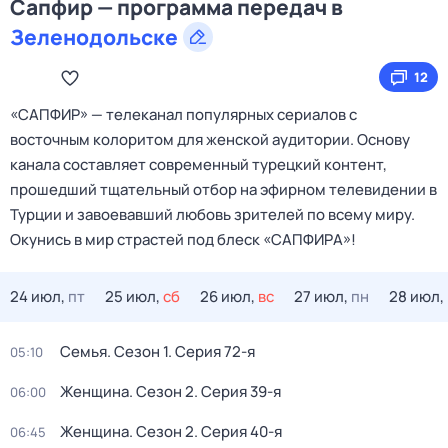
Сапфир — программа передач в
Зеленодольске
12
«САПФИР» — телеканал популярных сериалов с
восточным колоритом для женской аудитории. Основу
канала составляет современный турецкий контент,
прошедший тщательный отбор на эфирном телевидении в
Турции и завоевавший любовь зрителей по всему миру.
Окунись в мир страстей под блеск «САПФИРА»!
24 июл,
пт
25 июл,
сб
26 июл,
вс
27 июл,
пн
28 июл,
Семья
. Сезон 1
. Серия 72-я
05:10
Женщина
. Сезон 2
. Серия 39-я
06:00
Женщина
. Сезон 2
. Серия 40-я
06:45