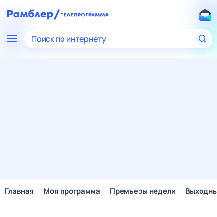
Поиск по интернету
Главная
Моя программа
Премьеры недели
Выходн