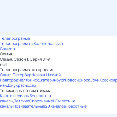
Телепрограмма
Телепрограмма в Зеленодольске
Сапфир
Семья
Семья. Сезон 1. Серия 81-я
null
Телепрограмма по городам:
Санкт-Петербург
Казань
Нижний
Новгород
Челябинск
Екатеринбург
Новосибирск
Сочи
Красноя
на-Дону
Краснодар
Телеканалы по тематикам:
Кино и сериалы
Бесплатные
каналы
Детские
Спортивные
HD
Местные
каналы
Познавательные
20 каналов
Новостные