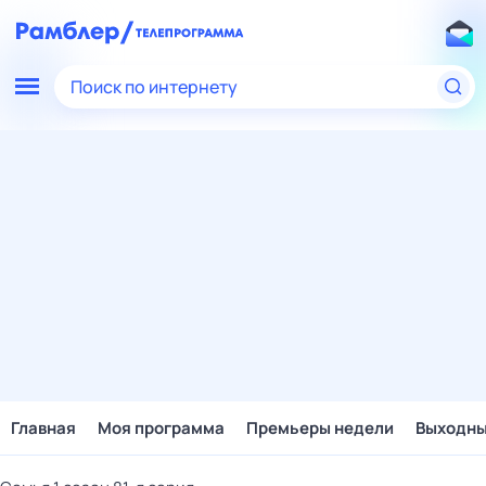
Поиск по интернету
Главная
Моя программа
Премьеры недели
Выходн