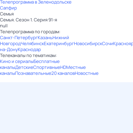
Телепрограмма в Зеленодольске
Сапфир
Семья
Семья. Сезон 1. Серия 91-я
null
Телепрограмма по городам:
Санкт-Петербург
Казань
Нижний
Новгород
Челябинск
Екатеринбург
Новосибирск
Сочи
Красноя
на-Дону
Краснодар
Телеканалы по тематикам:
Кино и сериалы
Бесплатные
каналы
Детские
Спортивные
HD
Местные
каналы
Познавательные
20 каналов
Новостные