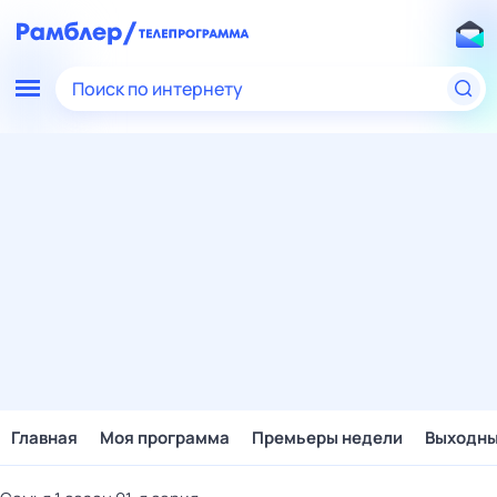
Поиск по интернету
Главная
Моя программа
Премьеры недели
Выходн