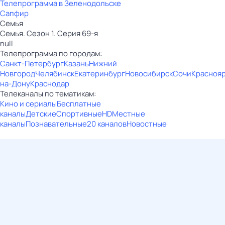
Телепрограмма в Зеленодольске
Сапфир
Семья
Семья. Сезон 1. Серия 69-я
null
Телепрограмма по городам:
Санкт-Петербург
Казань
Нижний
Новгород
Челябинск
Екатеринбург
Новосибирск
Сочи
Красноя
на-Дону
Краснодар
Телеканалы по тематикам:
Кино и сериалы
Бесплатные
каналы
Детские
Спортивные
HD
Местные
каналы
Познавательные
20 каналов
Новостные