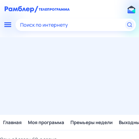
Поиск по интернету
Главная
Моя программа
Премьеры недели
Выходн