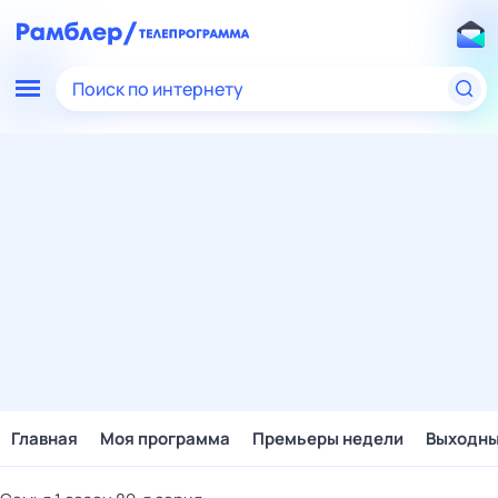
Поиск по интернету
Главная
Моя программа
Премьеры недели
Выходн